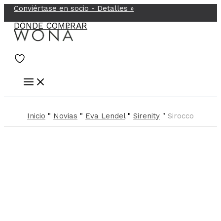
Conviértase en socio -
Detalles
»
Ir
al
DÓNDE COMPRAR
contenido
Inicio
"
Novias
"
Eva Lendel
"
Sirenity
"
Sirocco