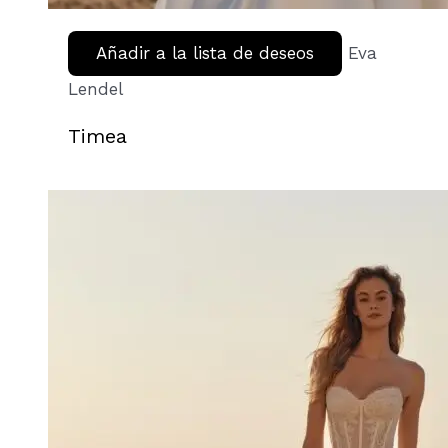
Añadir a la lista de deseos
Eva
Lendel
Timea