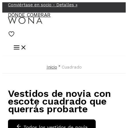
Conviértase en socio -
Detalles
»
Ir
al
DÓNDE COMPRAR
contenido
Inicio
"
Cuadrado
Vestidos de novia con
escote cuadrado que
querrás probarte
Todos los vestidos de novia