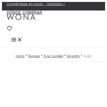
Conviértase en socio -
Detalles
»
Ir
al
DÓNDE COMPRAR
contenido
Inicio
"
Novias
"
Eva Lendel
"
Sirenity
"
Argo