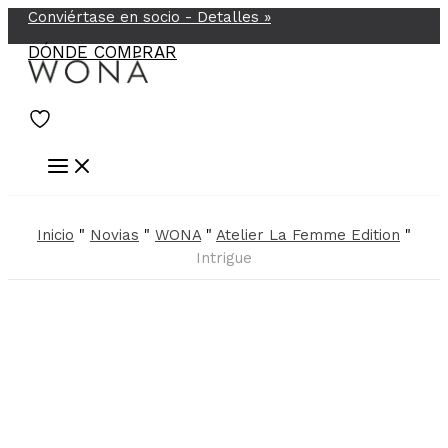
Conviértase en socio -
Detalles
»
Ir
al
DÓNDE COMPRAR
contenido
Inicio
"
Novias
"
WONA
"
Atelier La Femme Edition
"
Intrigue