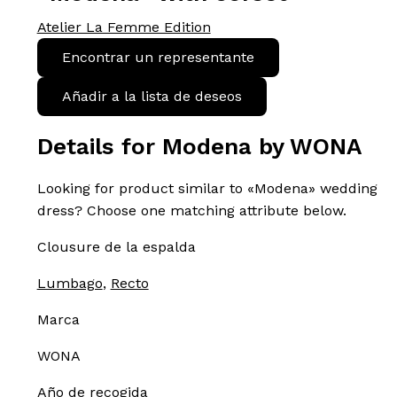
Atelier La Femme Edition
Encontrar un representante
Añadir a la lista de deseos
Details for Modena by WONA
Looking for product similar to «Modena» wedding
dress? Choose one matching attribute below.
Clousure de la espalda
Lumbago
,
Recto
Marca
WONA
Año de recogida