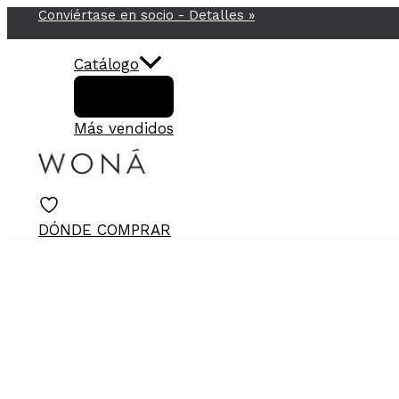
Conviértase en socio -
Detalles
»
Ir
al
contenido
Catálogo
Más vendidos
DÓNDE COMPRAR