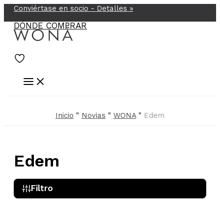
Conviértase en socio -
Detalles
»
Ir
al
DÓNDE COMPRAR
contenido
Inicio
"
Novias
"
WONA
"
Edem
Edem
Filtro