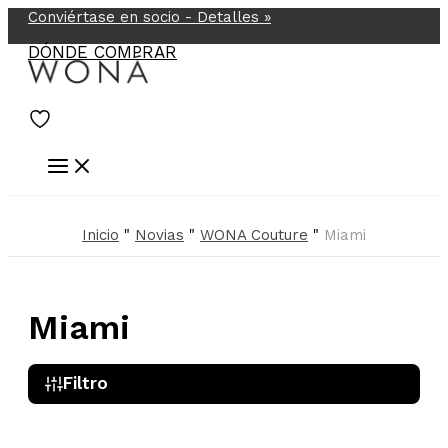
Conviértase en socio -
Detalles
»
Ir
al
DÓNDE COMPRAR
contenido
Inicio
"
Novias
"
WONA Couture
"
Miami
Miami
Filtro