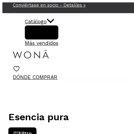
Conviértase en socio -
Detalles
»
Ir
al
contenido
Catálogo
Más vendidos
DÓNDE COMPRAR
Esencia pura
Filtro