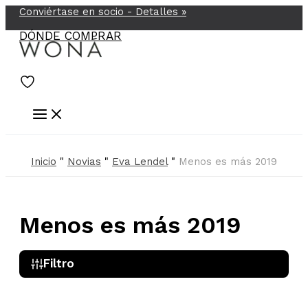
Conviértase en socio -
Detalles
»
Ir
al
DÓNDE COMPRAR
contenido
Inicio
"
Novias
"
Eva Lendel
"
Menos es más 2019
Menos es más 2019
Filtro