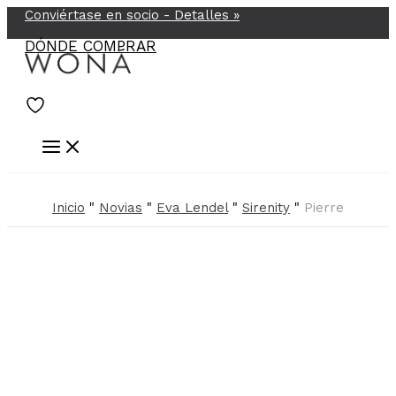
Conviértase en socio -
Detalles
»
Ir
al
DÓNDE COMPRAR
contenido
Inicio
"
Novias
"
Eva Lendel
"
Sirenity
"
Pierre