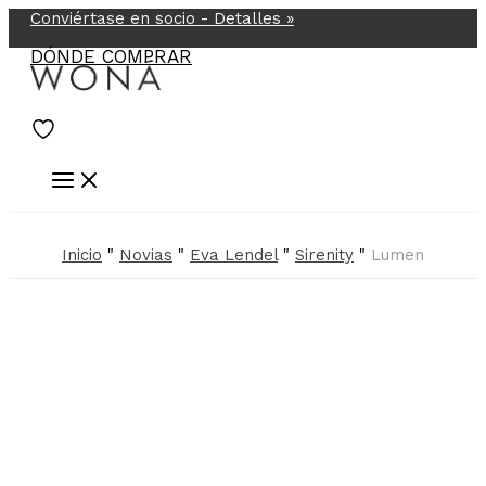
Conviértase en socio -
Detalles
»
Ir
al
DÓNDE COMPRAR
contenido
Inicio
"
Novias
"
Eva Lendel
"
Sirenity
"
Lumen