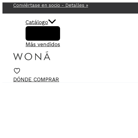
Conviértase en socio -
Detalles
»
Ir
al
contenido
Catálogo
Más vendidos
DÓNDE COMPRAR