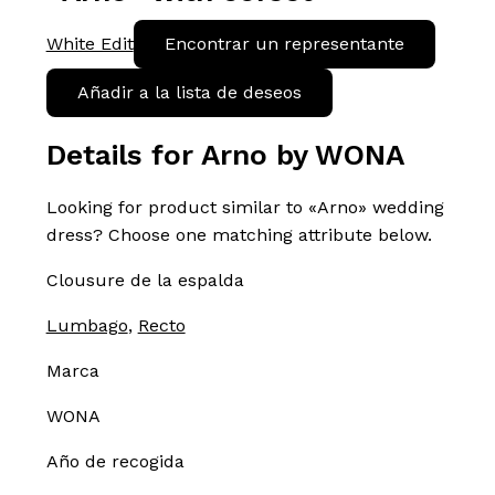
White Edit
Encontrar un representante
Añadir a la lista de deseos
Details for Arno by WONA
Looking for product similar to «Arno» wedding
dress? Choose one matching attribute below.
Clousure de la espalda
Lumbago
,
Recto
Marca
WONA
Año de recogida