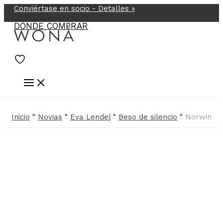
Conviértase en socio -
Detalles
»
Ir
al
DÓNDE COMPRAR
contenido
Inicio
"
Novias
"
Eva Lendel
"
Beso de silencio
"
Norwin