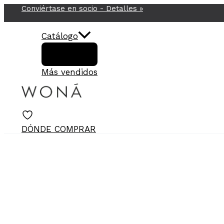
Conviértase en socio -
Detalles
»
Ir
al
contenido
Catálogo
Más vendidos
DÓNDE COMPRAR