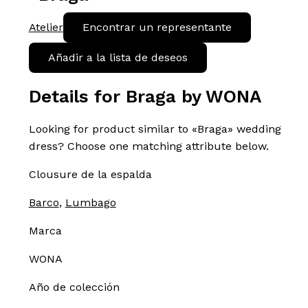
Atelier
Encontrar un representante
Añadir a la lista de deseos
Details for Braga by WONA
Looking for product similar to «Braga» wedding
dress? Choose one matching attribute below.
Clousure de la espalda
Barco
,
Lumbago
Marca
WONA
Año de colección