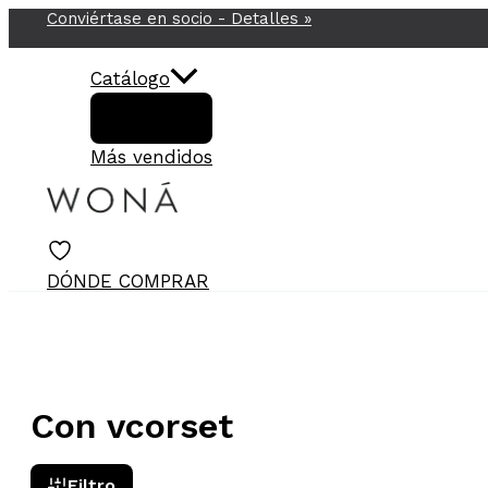
Conviértase en socio -
Detalles
»
Ir
al
contenido
Catálogo
Más vendidos
DÓNDE COMPRAR
Con vcorset
Filtro