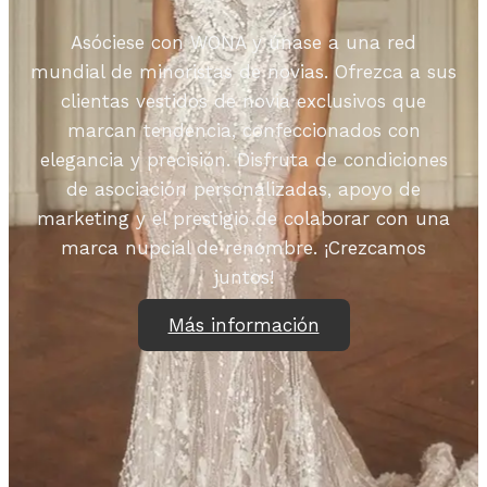
Asóciese con WONA y únase a una red
mundial de minoristas de novias. Ofrezca a sus
clientas vestidos de novia exclusivos que
marcan tendencia, confeccionados con
elegancia y precisión. Disfruta de condiciones
de asociación personalizadas, apoyo de
marketing y el prestigio de colaborar con una
marca nupcial de renombre. ¡Crezcamos
juntos!
Más información