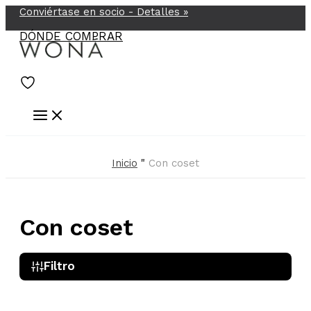
Conviértase en socio -
Detalles
»
Ir
al
DÓNDE COMPRAR
contenido
Inicio
"
Con coset
Con coset
Filtro